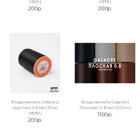
M149 |
M178 |
200р.
200р.
Вощеная нить Galaces |
Вощеная нить Galaces |
Круглая | 0.8 мм | 55 м |
Плоская | 0.8 мм | 1200 м |
M999 |
1100р.
200р.