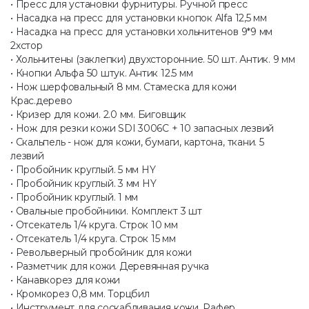
• Пресс для установки фурнитуры. Ручной пресс
• Насадка на пресс для установки кнопок Alfa 12,5 мм
• Насадка на пресс для установки хольнитенов 9*9 мм
2хстор
• Хольнитены (заклепки) двухсторонние. 50 шт. Антик. 9 мм
• Кнопки Альфа 50 штук. Антик 12.5 мм
• Нож шерфовальный 8 мм. Стамеска для кожи
Крас.дерево
• Кризер для кожи. 2.0 мм. Биговщик
• Нож для резки кожи SDI 3006C + 10 запасных лезвий
• Скальпель - нож для кожи, бумаги, картона, ткани. 5
лезвий
• Пробойник круглый. 5 мм HY
• Пробойник круглый. 3 мм HY
• Пробойник круглый. 1 мм
• Овальные пробойники. Комплект 3 шт
• Отсекатель 1/4 круга. Строк 10 мм
• Отсекатель 1/4 круга. Строк 15 мм
• Револьверный пробойник для кожи
• Разметчик для кожи. Деревянная ручка
• Канавкорез для кожи
• Кромкорез 0,8 мм. Торцбил
• Инструмент для соскабливания кожи. Рафер