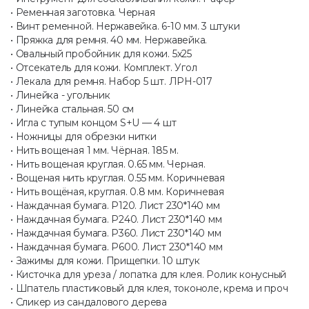
• Ременная заготовка. Черная
• Винт ременной. Нержавейка. 6-10 мм. 3 штуки
• Пряжка для ремня. 40 мм. Нержавейка.
• Овальный пробойник для кожи. 5х25
• Отсекатель для кожи. Комплект. Угол
• Лекала для ремня. Набор 5 шт. ЛРН-017
• Линейка - угольник
• Линейка стальная. 50 см
• Игла с тупым концом S+U — 4 шт
• Ножницы для обрезки нитки
• Нить вощеная 1 мм. Чёрная. 185 м.
• Нить вощеная круглая. 0.65 мм. Черная.
• Вощеная нить круглая. 0.55 мм. Коричневая
• Нить вощёная, круглая. 0.8 мм. Коричневая
• Наждачная бумага. P120. Лист 230*140 мм
• Наждачная бумага. P240. Лист 230*140 мм
• Наждачная бумага. P360. Лист 230*140 мм
• Наждачная бумага. P600. Лист 230*140 мм
• Зажимы для кожи. Прищепки. 10 штук
• Кисточка для уреза / лопатка для клея. Ролик конусный
• Шпатель пластиковый для клея, токоноле, крема и проч
• Сликер из сандалового дерева