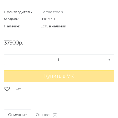
Производитель:
Hermes tools
Модель:
8901938
Наличие:
Есть в наличии
37900р.
-
+
Купить в VK
favorite_border
compare_arrows
Описание
Отзывов (0)