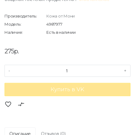
Производитель:
Кожа от Мони
Модель:
4987977
Наличие:
Есть в наличии
275р.
-
+
Купить в VK
favorite_border
compare_arrows
Описание
Отзывов (0)