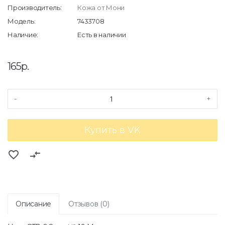
Производитель:
Кожа от Мони
Модель:
7433708
Наличие:
Есть в наличии
165р.
-
+
Купить в VK
favorite_border
compare_arrows
Описание
Отзывов (0)