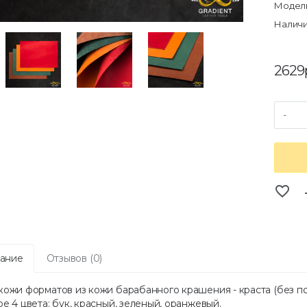
Модель
Наличи
2629
-
favorite_border
co
ание
Отзывов (0)
кожи форматов из кожи барабанного крашения - краста (без п
е 4 цвета: бук, красный, зеленый, оранжевый.