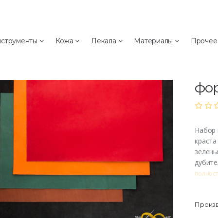
а
струменты
Кожа
Лекала
Материалы
Проче
Пр
Наб
фор
Набор 
краста
зелены
дубите
полнос
Произв