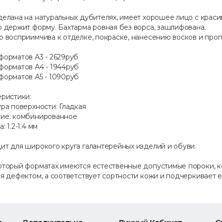
елана на натуральных дубителях, имеет хорошее лицо с красив
о держит форму. Бахтарма ровная без ворса, зашлифована.
о восприимчива к отделке, покраске, нанесению восков и проп
форматов А3 - 2629руб
форматов А4 - 1944руб
форматов А5 - 1090руб
еристики:
ра поверхности: Гладкая
ие: комбинированное
: 1.2-1.4 мм
ит для широкого круга галантерейных изделий и обуви.
оторый форматах имеются естественные допустимые пороки, ко
я дефектом, а соответствует сортности кожи и подчеркивает е