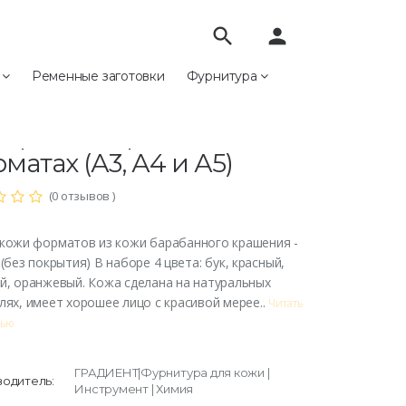
search
person
е
Ременные заготовки
Фурнитура
очее
Набор кожи краст в форматах (А3, А4 и А5)
ор кожи краст в
матах (А3, А4 и А5)
(0 отзывов )
кожи форматов из кожи барабанного крашения -
 (без покрытия) В наборе 4 цвета: бук, красный,
й, оранжевый. Кожа сделана на натуральных
лях, имеет хорошее лицо с красивой мерее..
Читать
тью
ГРАДИЕНТ|Фурнитура для кожи |
одитель:
Инструмент | Химия