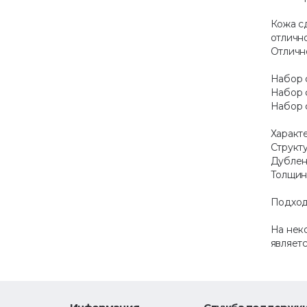
Кожа сд
отличн
Отличн
Набор 
Набор 
Набор 
Характ
Структу
Дублен
Толщина
Подход
На нек
являетс