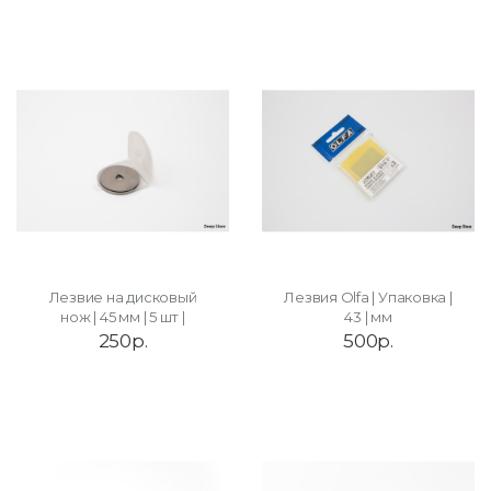
Лезвие на дисковый
Лезвия Olfa | Упаковка |
нож | 45 мм | 5 шт |
43 | мм
250р.
500р.