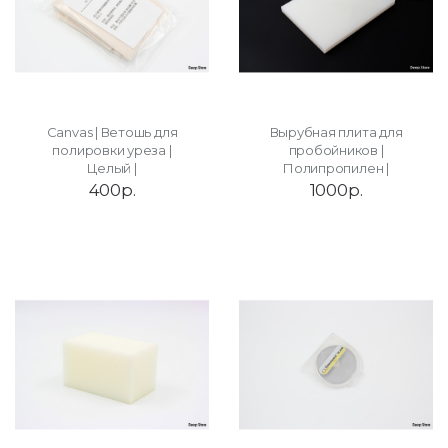
Canvas | Ветошь для
Вырубная плита для
полировки уреза |
пробойников |
Целый |
Полипропилен |
400р.
1000р.