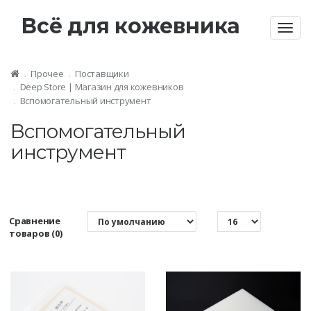
Всё для кожевника
Togg
navig
Прочее
Поставщики
Deep Store | Магазин для кожевников
Вспомогательный инструмент
Вспомогательный
инструмент
Сравнение
товаров (0)