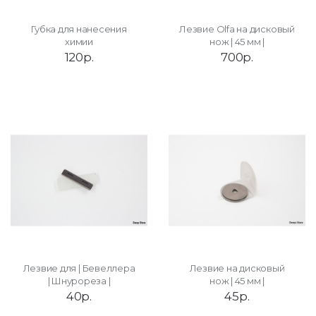
Губка для нанесения
Лезвие Olfa на дисковый
химии
нож | 45 мм |
120р.
700р.
Лезвие для | Бевеллера
Лезвие на дисковый
| Шнурореза |
нож | 45 мм |
40р.
45р.