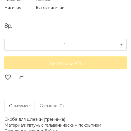
Наличие:
Есть в наличии
8р.
-
+
Купить в VK
favorite_border
compare_arrows
Описание
Отзывов (0)
Скоба для шлевки (тренчика)
Материал: лвтунь с гальваническим покрытием
Размер основания: 8х5мм