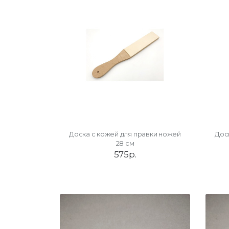
Доска с кожей для правки ножей
Дос
28 см
575р.