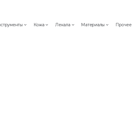
а
струменты
Кожа
Лекала
Материалы
Проче