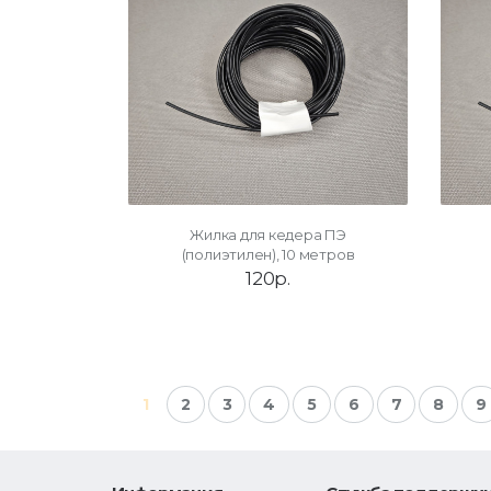
Жилка для кедера ПЭ
(полиэтилен), 10 метров
120р.
1
2
3
4
5
6
7
8
9