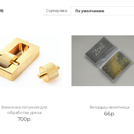
0)
Сортировка:
Ванночка латунная для
Вкладыш-визитница
обработки уреза
66р.
700р.