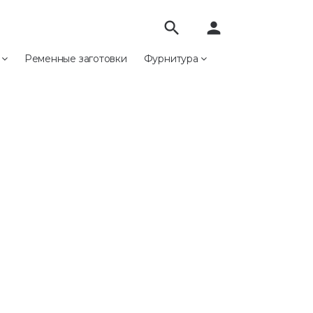
search
person
е
Ременные заготовки
Фурнитура