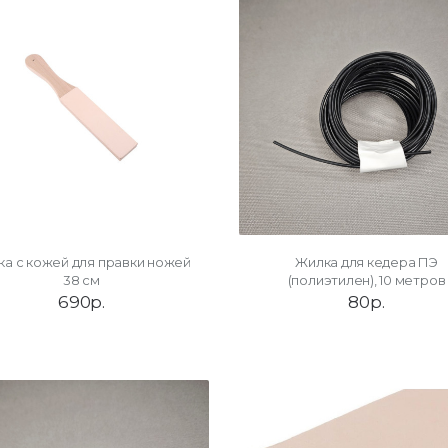
ка с кожей для правки ножей
Жилка для кедера ПЭ
38 см
(полиэтилен), 10 метров
690р.
80р.