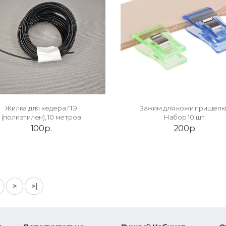
Жилка для кедера ПЭ
Зажим для кожи прищепк
(полиэтилен), 10 метров
Набор 10 шт.
100р.
200р.
>
>|