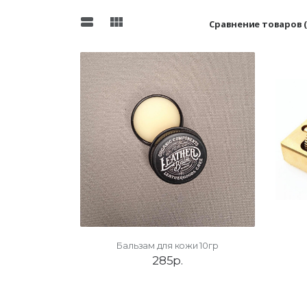
view_stream
view_module
Сравнение товаров (
Бальзам для кожи 10гр
285р.