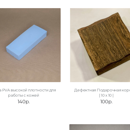
а PVA высокой плотности для
Дефектная Подарочная кор
работы с кожей
| 10 x 10 |
140р.
100р.