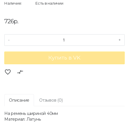
Наличие:
Есть в наличии
726р.
-
+
Купить в VK
favorite_border
compare_arrows
Описание
Отзывов (0)
На ремень шириной 40мм
Материал: Латунь