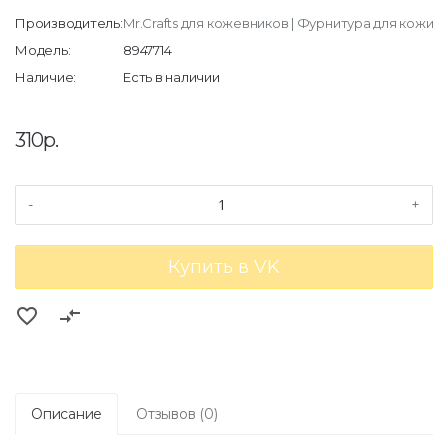
Производитель:
Mr.Crafts для кожевников | Фурнитура для кожи
Модель:
8947714
Наличие:
Есть в наличии
310р.
-
+
Купить в VK
favorite_border
compare_arrows
Описание
Отзывов (0)