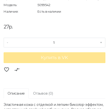
Модель:
5099542
Наличие:
Есть в наличии
27р.
-
+
Купить в VK
favorite_border
compare_arrows
Описание
Отзывов (0)
Эластичная кожа с отделкой и легким биколор-эффектом,