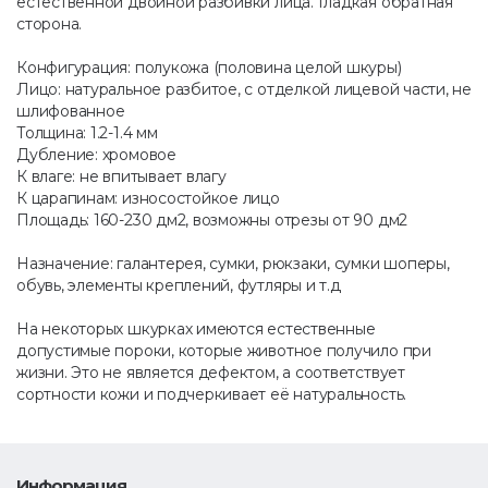
естественной двойной разбивки лица. Гладкая обратная
сторона.
Конфигурация: полукожа (половина целой шкуры)
Лицо: натуральное разбитое, с отделкой лицевой части, не
шлифованное
Толщина: 1.2-1.4 мм
Дубление: хромовое
К влаге: не впитывает влагу
К царапинам: износостойкое лицо
Площадь: 160-230 дм2, возможны отрезы от 90 дм2
Назначение: галантерея, сумки, рюкзаки, сумки шоперы,
обувь, элементы креплений, футляры и т.д
На некоторых шкурках имеются естественные
допустимые пороки, которые животное получило при
жизни. Это не является дефектом, а соответствует
сортности кожи и подчеркивает её натуральность.
Информация