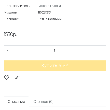
Производитель:
Кожа от Мони
Модель:
11762093
Наличие:
Есть в наличии
1550р.
-
+
Купить в VK
favorite_border
compare_arrows
Описание
Отзывов (0)