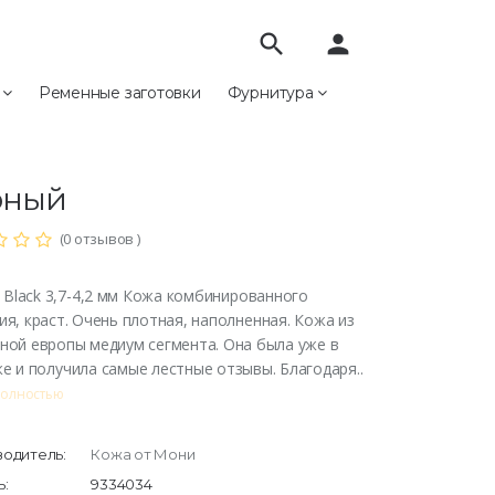
search
person
е
Ременные заготовки
Фурнитура
Fest Black 3,7-4,2 мм цвет черный
Fest Black 3,7-4,2 мм цвет
рный
(0 отзывов )
t Black 3,7-4,2 мм Кожа комбинированного
ия, краст. Очень плотная, наполненная. Кожа из
ной европы медиум сегмента. Она была уже в
е и получила самые лестные отзывы. Благодаря..
полностью
одитель:
Кожа от Мони
:
9334034