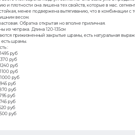
ю и плотности она лишена тех свойств, которые в мас. сегме
стойкая, менее подвержена вытягиванию, что в комбинации с 
лишним весом.
астовая. Обратка открытая но вполне приличная.
ы из чепрака. Длина 120-135см
аются прижизненный закрытые шрамы, есть натуральная выраж
 есть шрамы.
ть :
1495 руб
1370 руб
1240 руб
1100 руб
 1000 руб
945 руб
 870 руб
795 руб
745 руб
620 руб
 500 руб