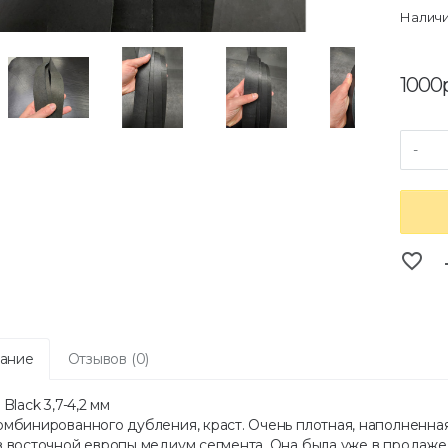
Наличи
1000р
-
favorite_border
co
ание
Отзывов (0)
 Black 3,7-4,2 мм
омбинированного дубления, краст. Очень плотная, наполненная
з восточной европы медиум сегмента. Она была уже в продаже