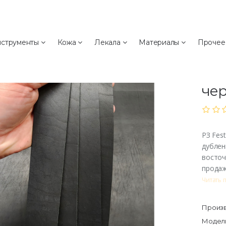
а
струменты
Кожа
Лекала
Материалы
Проче
РЗ 
РЗ 
че
РЗ Fes
дублен
восточ
продаж
Читать 
Произв
Модель