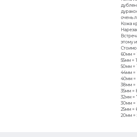
дублени
дурако
очень 
Кожа кр
Нарезан
Встреч
этому и
Стоимос
60мм = 
55мм = 
50мм = 
44мм = 
40мм =
38мм = 
35мм =
32мм = 
30мм = 
25мм = 
20мм =