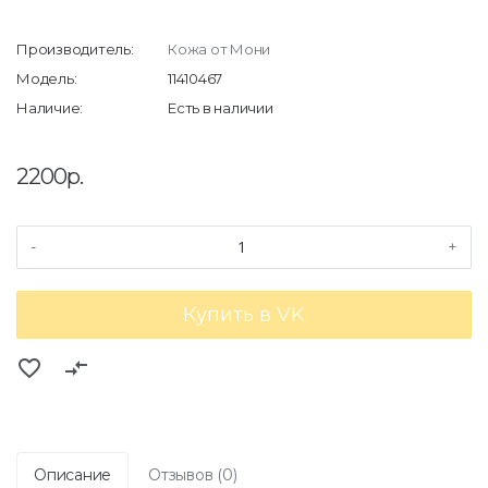
Производитель:
Кожа от Мони
Модель:
11410467
Наличие:
Есть в наличии
2200р.
-
+
Купить в VK
favorite_border
compare_arrows
Описание
Отзывов (0)