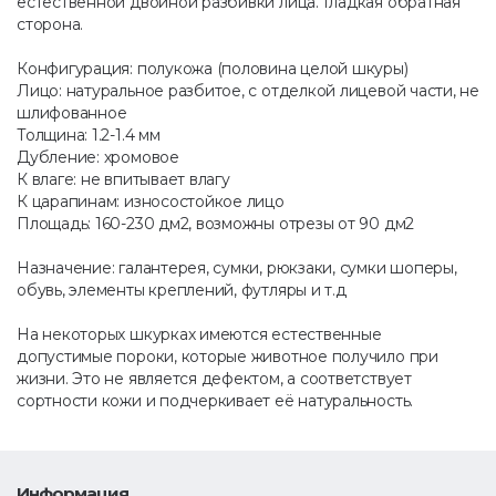
естественной двойной разбивки лица. Гладкая обратная
сторона.
Конфигурация: полукожа (половина целой шкуры)
Лицо: натуральное разбитое, с отделкой лицевой части, не
шлифованное
Толщина: 1.2-1.4 мм
Дубление: хромовое
К влаге: не впитывает влагу
К царапинам: износостойкое лицо
Площадь: 160-230 дм2, возможны отрезы от 90 дм2
Назначение: галантерея, сумки, рюкзаки, сумки шоперы,
обувь, элементы креплений, футляры и т.д
На некоторых шкурках имеются естественные
допустимые пороки, которые животное получило при
жизни. Это не является дефектом, а соответствует
сортности кожи и подчеркивает её натуральность.
Информация