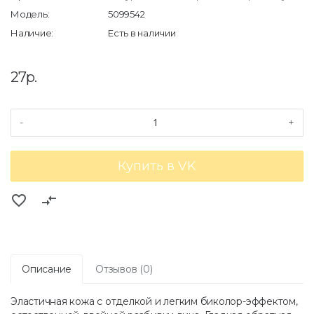
Модель:
5099542
Наличие:
Есть в наличии
27р.
-
+
Купить в VK
favorite_border
compare_arrows
Описание
Отзывов (0)
Эластичная кожа с отделкой и легким биколор-эффектом,