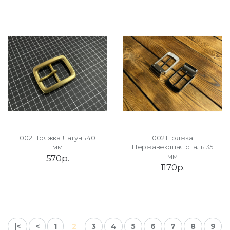
002 Пряжка Латунь 40
002 Пряжка
мм
Нержавеющая сталь 35
мм
570р.
1170р.
|<
<
1
2
3
4
5
6
7
8
9