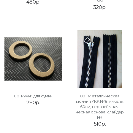
мм
480р.
320р.
001 Ручки для сумки
001. Металлическая
молния YKK №8, никель,
780р.
60см, неразъёмная,
чёрная основа, слайдер
HR
510р.